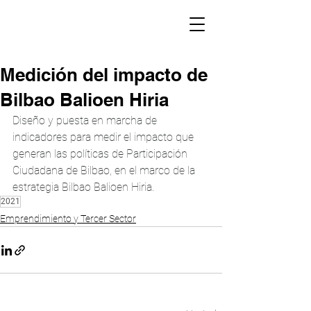
Medición del impacto de
Bilbao Balioen Hiria
Diseño y puesta en marcha de 
indicadores para medir el impacto que 
generan las políticas de Participación 
Ciudadana de Bilbao, en el marco de la 
estrategia Bilbao Balioen Hiria.
2021
Emprendimiento y Tercer Sector