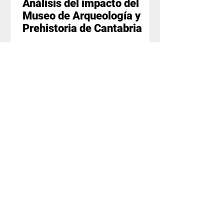
Análisis del impacto del
Museo de Arqueología y
Prehistoria de Cantabria
Estimación económica directa,
indirecta e inducida del efecto que
genera la instalación y puesta en
marcha del nuevo Museo de Arte...
Emprendimiento y Tercer Sector
Evaluación del valor
generado por la Fundación
Santander Creativa
Coincidiendo con su décimo
aniversario, investigación en torno al
valor generado por la actividad y